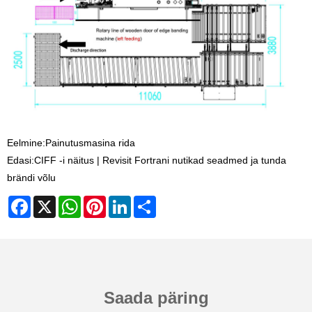
Eelmine:
Painutusmasina rida
Edasi:
CIFF -i näitus | Revisit Fortrani nutikad seadmed ja tunda
brändi võlu
Facebook
X
WhatsApp
Pinterest
LinkedIn
Share
Saada päring