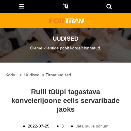
UUDISED
Oleme klientide poolt kõrgelt hinnatud.
Kodu
>
Uudised
>
Firmauudised
Rulli tüüpi tagastava
konveierijoone eelis servaribade
jaoks
●
2022-07-25
●
3
●
Jäta mulle sõnum