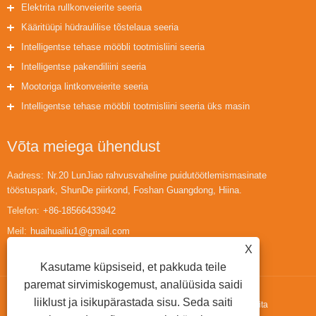
Elektrita rullkonveierite seeria
Kääritüüpi hüdraulilise tõstelaua seeria
Intelligentse tehase mööbli tootmisliini seeria
Intelligentse pakendiliini seeria
Mootoriga lintkonveierite seeria
Intelligentse tehase mööbli tootmisliini seeria üks masin
Võta meiega ühendust
Aadress:
Nr.20 LunJiao rahvusvaheline puidutöötlemismasinate
tööstuspark, ShunDe piirkond, Foshan Guangdong, Hiina.
Telefon:
+86-18566433942
Meil:
huaihuailiu1@gmail.com
X
Kasutame küpsiseid, et pakkuda teile
paremat sirvimiskogemust, analüüsida saidi
liiklust ja isikupärastada sisu. Seda saiti
Autoriõigus © 2022 Guangdong Fortran Machinery Co.,ltd. - Elektrita