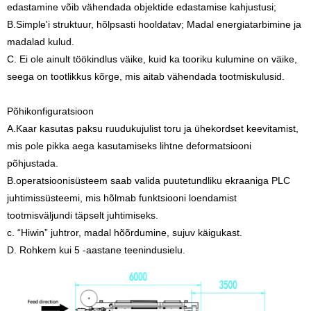
edastamine võib vähendada objektide edastamise kahjustusi;
B.Simple'i struktuur, hõlpsasti hooldatav; Madal energiatarbimine ja
madalad kulud.
C. Ei ole ainult töökindlus väike, kuid ka tooriku kulumine on väike,
seega on tootlikkus kõrge, mis aitab vähendada tootmiskulusid.
Põhikonfiguratsioon
A.Kaar kasutas paksu ruudukujulist toru ja ühekordset keevitamist,
mis pole pikka aega kasutamiseks lihtne deformatsiooni
põhjustada.
B.operatsioonisüsteem saab valida puutetundliku ekraaniga PLC
juhtimissüsteemi, mis hõlmab funktsiooni loendamist
tootmisväljundi täpselt juhtimiseks.
c. “Hiwin” juhtror, ​​madal hõõrdumine, sujuv käigukast.
D. Rohkem kui 5 -aastane teenindusielu.