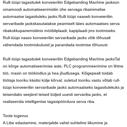
Rulli tüüpi tagasitulek konveieriliin Edgebanding Machine jaoks
on
omamoodi automatiseerimisliin ühe servaga ribainimelise
automaatse tagasituleku jaoks.
Rulli tüüpi naaseb konveieriliin
servaribade jaoks
kasutatakse peamiselt täies automaatses serva
ribakokkupanemisliinis mööbliplaadi, kapiplaadi jms tootmiseks.
Rull-tüüpi naasv konveieriliin servaribade jaoks võib tõhusalt
vähendada tootmiskulusid ja parandada tootmise tõhusust.
Rulli tüüpi tagasitulek konveieriliin Edgebanding Machine jaoks
Tal
on kõrge automatiseerimise aste; PLC programmeerimine on lihtne
töö, masin on töökindlus ja hea jõudlusega. Kõigepealt toidab
töötaja tooriku käsitsi külje kõrval, suletud tooriku vastu võtab rull-
tüüpi konveieriliin servaribade jaoks automaatseks tagasitulekuks ja
teisendaks seejärel teised küljed uuesti servariba jaoks, et
realiseerida intelligentse tagasipöörduva serva riba.
Toote tugevus
A.Libe edastamine, materjalide vahel suhteline liikumine ja