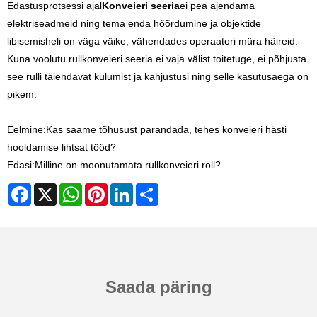
Edastusprotsessi ajal
Konveieri seeria
ei pea ajendama
elektriseadmeid ning tema enda hõõrdumine ja objektide
libisemisheli on väga väike, vähendades operaatori müra häireid.
Kuna voolutu rullkonveieri seeria ei vaja välist toitetuge, ei põhjusta
see rulli täiendavat kulumist ja kahjustusi ning selle kasutusaega on
pikem.
Eelmine:
Kas saame tõhusust parandada, tehes konveieri hästi
hooldamise lihtsat tööd?
Edasi:
Milline on moonutamata rullkonveieri roll?
Facebook
X
WhatsApp
Pinterest
LinkedIn
Share
Saada päring