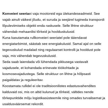
Konveieri seeria
ei vaja mootoreid ega ülekandeseadmeid. See
vajab ainult väikest jõudu, et suruda ja seejärel tugineda transpordi
lõpuleviimiseks objekti enda raskusele. Selle lihtne struktuur
vähendab mehaanilisi tõrkeid ja hoolduskulusid.
Kuna kasutamata rullkonveieri seeriatel pole täiendavat
energiatarbimist, säästab see energiakulusid. Samal ajal on selle
tegevuskulud madalad ning regulaarset kontrolli ja hooldust pole
vaja, mis vähendab tegevuskulusid.
Seda saab laiendada või lühendada pikkusega vastavalt
vajadusele, et kohandada erinevate töökohtade ja
kosmosevajadustega. Selle struktuur on lihtne ja hõlpsasti
paigaldatav ja reguleeritav.
Koostamata rullidel ei ole traditsioonilistes edastusvahendites
kalduvaid osi, mis on altid kulunud ja tõrkeid, vältides nende
tõrkepunktide mõju logistikasüsteemile ning omades turvalisemat ja
usaldusväärsemat rekordit.