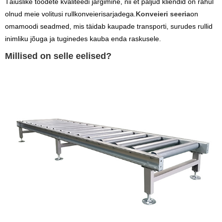
Täiuslike toodete kvaliteedi järgimine, nii et paljud kliendid on rahul
olnud meie volitusi rullkonveierisarjadega.
Konveieri seeria
on
omamoodi seadmed, mis täidab kaupade transporti, surudes rullid
inimliku jõuga ja tuginedes kauba enda raskusele.
Millised on selle eelised?