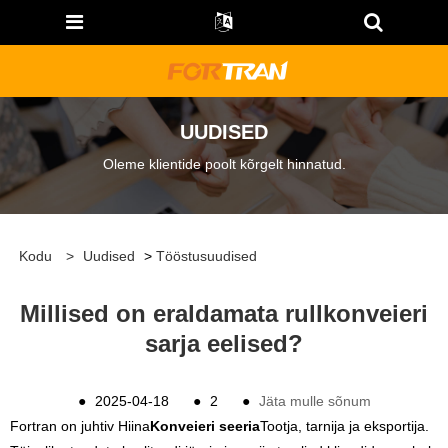
UUDISED
Oleme klientide poolt kõrgelt hinnatud.
Kodu
>
Uudised
>
Tööstusuudised
Millised on eraldamata rullkonveieri
sarja eelised?
●
2025-04-18
●
2
●
Jäta mulle sõnum
Fortran on juhtiv Hiina
Konveieri seeria
Tootja, tarnija ja eksportija.