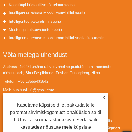
Kääritüüpi hüdraulilise tõstelaua seeria
Intelligentse tehase mööbli tootmisliini seeria
Intelligentse pakendiliini seeria
Mootoriga lintkonveierite seeria
Intelligentse tehase mööbli tootmisliini seeria üks masin
Võta meiega ühendust
Aadress:
Nr.20 LunJiao rahvusvaheline puidutöötlemismasinate
tööstuspark, ShunDe piirkond, Foshan Guangdong, Hiina.
Telefon:
+86-18566433942
Meil:
huaihuailiu1@gmail.com
X
Kasutame küpsiseid, et pakkuda teile
paremat sirvimiskogemust, analüüsida saidi
liiklust ja isikupärastada sisu. Seda saiti
Autoriõigus © 2022 Guangdong Fortran Machinery Co.,ltd. - Elektrita
kasutades nõustute meie küpsiste
rullkonveieriliin, E-tüüpi tõstelaud, silindriline pöördemasin - kõik õigused