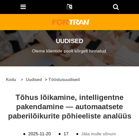
UUDISED
Oleme klientide poolt kõrgelt hinnatud.
Kodu
>
Uudised
>
Tööstusuudised
Tõhus lõikamine, intelligentne
pakendamine — automaatsete
paberilõikurite põhieeliste analüüs
●
2025-11-20
●
17
●
Jäta mulle sõnum