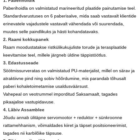
1. Paberihoidik
Paberihoidla on valmistatud marineeritud plaatide painutamise teel.
Standardvarustuses on 6 paberisalve, mida saab vastavalt klientide
erinevatele vajadustele vastavalt vähendada või suurendada,
muutes selle paindlikuks ja hästi kohandatavaks.
2. Raami kokkupanek
Raam moodustatakse ristkülikukujuliste torude ja terasplaatide
keevitamise teel, millele järgneb üldine täppistöötlus.
3. Edastusseade
Söötmissurveratas on valmistatud PU-materjalist, millel on särav ja
atraktiivne pind ning sobiv hõõrdumine, mis parandab tõhusalt
paberi kohaletoimetamise usaldusväärsust.
Vahepeal on veotrummel imporditud Saksamaalt, tagades
pikaajalise vastupidavuse.
4. Läbiv Assamblee
Jõudu annab ülitäpne servomootor + reduktor + sünkroonne
rattamehhanism, võimaldades kiiret ja täpset positsioneerimist,
tagades nii karbilõike täpsuse.