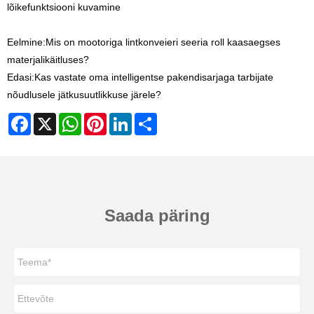
lõikefunktsiooni kuvamine
Eelmine:
Mis on mootoriga lintkonveieri seeria roll kaasaegses
materjalikäitluses?
Edasi:
Kas vastate oma intelligentse pakendisarjaga tarbijate
nõudlusele jätkusuutlikkuse järele?
Facebook
X
WhatsApp
Pinterest
LinkedIn
Share
Saada päring