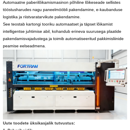
Automaatne paberilõikamismasin
on põhiline lõikeseade sellistes
tööstusharudes nagu paneelmööbli pakendamine, e-kaubanduse
logistika ja riistvaratarvikute pakendamine.
See teostab kartongi tooriku automaatset ja täpset lõikamist
intelligentse juhtimise abil, kohandub erineva suurusega plaatide
pakendamisvajadustega ja toimib automatiseeritud pakkimisliinide
peamise eelseadmena.
Uute toodete üksikasjalik tutvustus: