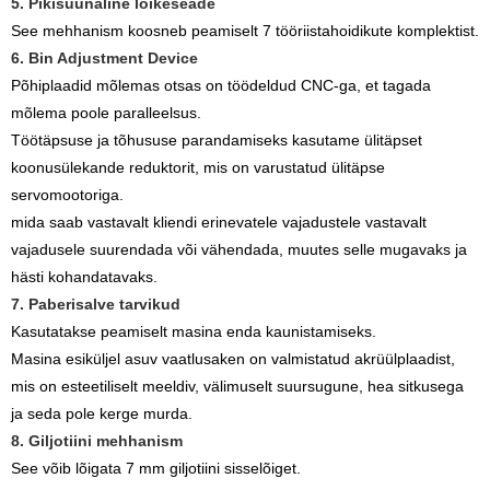
5. Pikisuunaline lõikeseade
See mehhanism koosneb peamiselt 7 tööriistahoidikute komplektist.
6. Bin Adjustment Device
Põhiplaadid mõlemas otsas on töödeldud CNC-ga, et tagada
mõlema poole paralleelsus.
Töötäpsuse ja tõhususe parandamiseks kasutame ülitäpset
koonusülekande reduktorit, mis on varustatud ülitäpse
servomootoriga.
mida saab vastavalt kliendi erinevatele vajadustele vastavalt
vajadusele suurendada või vähendada, muutes selle mugavaks ja
hästi kohandatavaks.
7. Paberisalve tarvikud
Kasutatakse peamiselt masina enda kaunistamiseks.
Masina esiküljel asuv vaatlusaken on valmistatud akrüülplaadist,
mis on esteetiliselt meeldiv, välimuselt suursugune, hea sitkusega
ja seda pole kerge murda.
8. Giljotiini mehhanism
See võib lõigata 7 mm giljotiini sisselõiget.