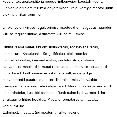
koostu, toidupakendite ja muude lintkonveieri koosteliinidena.
Lintkonveieri ajamirežiimid on järgmised: käigukastiga mootor juhib
elektrit ja liikuv trummel.
Lintkonveieri kiiruse reguleerimise meetodid on: sagedusmuunduri
kiiruse reguleerimine, astmeteta kiiruse muutmine.
Rihma raami materjalid on: süsinikteras, roostevaba teras,
alumiinium. Kasutusala: Kergetööstus, elektroonika,
toiduainetööstus, keemiatööstus, puidutööstus, riistvara,
kaevandus, masinad ja muud tööstused Lintkonveieri seadmed
Omadused: Lintkonveier edastab sujuvalt, materjalil ja
konveierilindil puudub suhteline liikumine, mis võib vältida
transporditavate esemete kahjustused. Müra on väike ja see sobib
olukordadeks, kus töökeskkond nõuab suhteliselt vaikset. Lihtne
struktuur ja lihtne hooldus. Madal energiatarve ja madalad
kasutuskulud.
Eelmine:
Erinevat tüüpi mootorita rullkonveierid