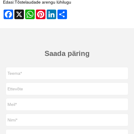
Edasi:
Tõstelaudade arengu lühilugu
Facebook
X
WhatsApp
Pinterest
LinkedIn
Share
Saada päring