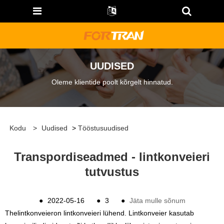
UUDISED
Oleme klientide poolt kõrgelt hinnatud.
Kodu
>
Uudised
>
Tööstusuudised
Transpordiseadmed - lintkonveieri
tutvustus
●
2022-05-16
●
3
●
Jäta mulle sõnum
The
lintkonveier
on lintkonveieri lühend. Lintkonveier kasutab