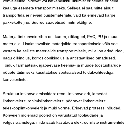
konveierilindi pidevat või katkendlikku liikumist erinevate erineva
kaaluga esemete transportimiseks. Sellega ei saa mitte ainult
transportida erinevaid puistematerjale, vaid ka erinevaid karpe,
pakkekotte jne. Suured saadetised, mitmekülgne.
Materjali
lintkonveier
rihm on: kumm, silikageel, PVC, PU ja muud
materjalid. Lisaks tavaliste materjalide transportimisele võib see
vastata ka selliste materjalide transportimisele, millel on erinõuded,
nagu õlikindlus, korrosioonikindlus ja antistaatilised omadused.
Toidu-, farmaatsia-, igapäevase keemia- ja muude tööstusharude
nõuete täitmiseks kasutatakse spetsiaalseid toidukvaliteediga
konveierilinte.
Struktuur
lintkonveier
sisaldab: renni lintkonveierit, lamedat
lintkonveierit, ronimislintkonveierit, pööravat lintkonveierit,
teleskooplintkonveierit ja muid vorme. Erinevad protsessi nõuded.
Konveieri mõlemad pooled on varustatud töölaudade ja
valgusraamidega, mida saab kasutada elektrooniliste instrumentide